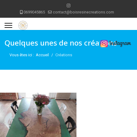
0699045865
contact@boisresinecreations.com
Quelques unes de nos créations
Vous êtes ici :
Accueil
Créations